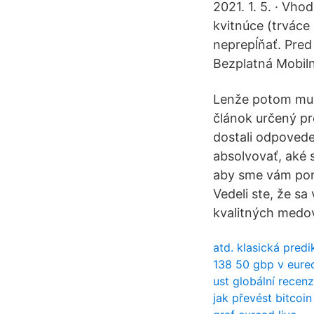
2021. 1. 5. · Vh
kvitnúce (trváce
neprepĺňať. Pred
Bezplatná Mobiln
Lenže potom muse
článok určený pre
dostali odpovede
absolvovať, aké 
aby sme vám ponú
Vedeli ste, že s
kvalitných medo
atd. klasická pred
138 50 gbp v eure
ust globální recen
jak převést bitcoi