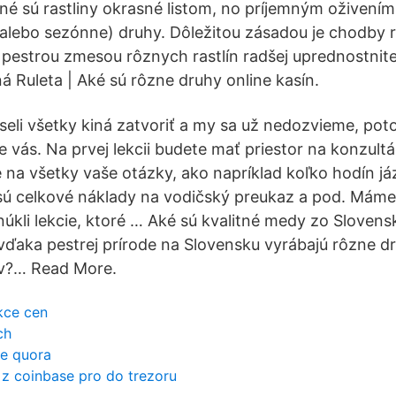
odné sú rastliny okrasné listom, no príjemným oživení
 alebo sezónne) druhy. Dôležitou zásadou je chodby r
 pestrou zmesou rôznych rastlín radšej uprednostnit
á Ruleta | Aké sú rôzne druhy online kasín.
li všetky kiná zatvoriť a my sa už nedozvieme, pot
 vás. Na prvej lekcii budete mať priestor na konzultá
 na všetky vaše otázky, ako napríklad koľko hodín j
sú celkové náklady na vodičský preukaz a pod. Mám
kli lekcie, ktoré … Aké sú kvalitné medy zo Slovensk
a vďaka pestrej prírode na Slovensku vyrábajú rôzne 
v?… Read More.
ikce cen
ch
ze quora
n z coinbase pro do trezoru