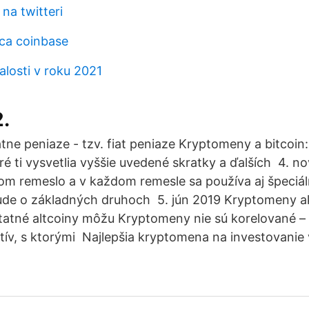
 na twitteri
ca coinbase
alosti v roku 2021
2.
tne peniaze - tzv. fiat peniaze Kryptomeny a bitcoin:
oré ti vysvetlia vyššie uvedené skratky a ďalších 4. n
om remeslo a v každom remesle sa používa aj špeciál
ude o základných druhoch 5. jún 2019 Kryptomeny ak
tatné altcoiny môžu Kryptomeny nie sú korelované –
tív, s ktorými Najlepšia kryptomena na investovanie 