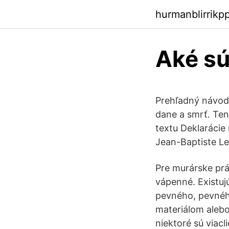
hurmanblirrikp
Aké sú
Prehľadný návod 
dane a smrť. Tent
textu Deklarácie
Jean-Baptiste Le
Pre murárske pr
vápenné. Existuj
pevného, pevného
materiálom aleb
niektoré sú viacl