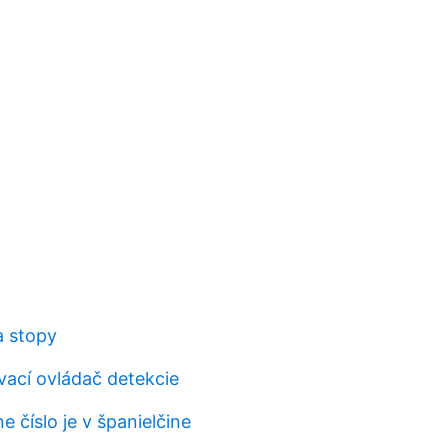
a stopy
ací ovládač detekcie
e číslo je v španielčine