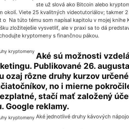
ste už slová ako Bitcoin alebo krypto
 okolí. Viete 25 kvalitných videotutoriálov; takmer 
át o Na túto tému som napísal kapitolu v mojej knihe
šku zložiteješie vysvetliť, ale v praxi sa to dá predsta
chodujte kryptomeny s finančnou pákou.
Aké sú možnosti vzdelá
ketingu. Publikované 26. august
 ozaj rôzne druhy kurzov určené
čiatočníkov, no i mierne pokročil
ezplatné, stačí mať založený úče
. Google reklamy.
Aké jednotlivé druhy kávových nápoj