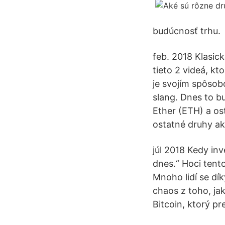
budúcnosť trhu.
feb. 2018 Klasick
tieto 2 videá, kt
je svojím spôsob
slang. Dnes to b
Ether (ETH) a os
ostatné druhy ak
júl 2018 Kedy inv
dnes.“ Hoci tento
Mnoho lidí se dí
chaos z toho, ja
Bitcoin, ktorý pr