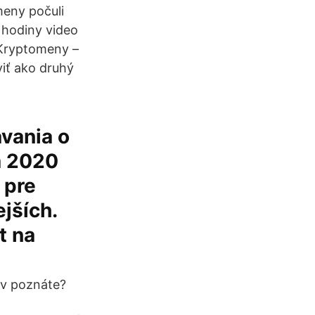
meny počuli
2 hodiny video
 Kryptomeny –
viť ako druhý
vania o
a 2020
 pre
ejších.
t na
ov poznáte?