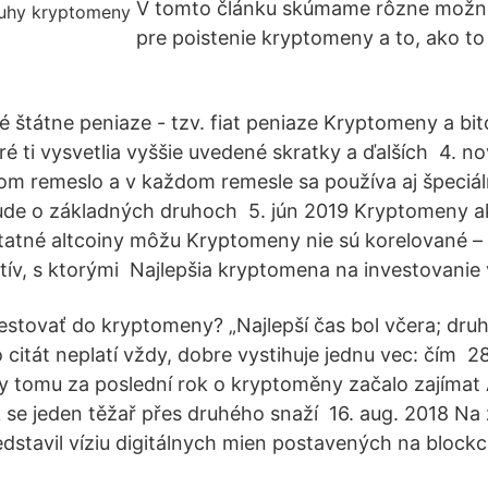
V tomto článku skúmame rôzne možn
pre poistenie kryptomeny a to, ako to
é štátne peniaze - tzv. fiat peniaze Kryptomeny a bit
oré ti vysvetlia vyššie uvedené skratky a ďalších 4. n
om remeslo a v každom remesle sa používa aj špeciál
ude o základných druhoch 5. jún 2019 Kryptomeny ak
tatné altcoiny môžu Kryptomeny nie sú korelované –
tív, s ktorými Najlepšia kryptomena na investovanie 
estovať do kryptomeny? „Najlepší čas bol včera; druhý
 citát neplatí vždy, dobre vystihuje jednu vec: čím 2
ky tomu za poslední rok o kryptoměny začalo zajímat
k se jeden těžař přes druhého snaží 16. aug. 2018 Na 
edstavil víziu digitálnych mien postavených na blockc