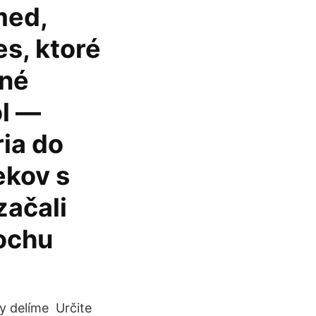
med,
es, ktoré
čné
ol —
ria do
ekov s
začali
rochu
y delíme Určite