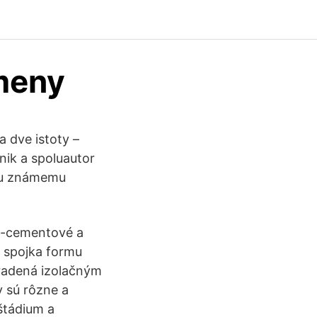
meny
 dve istoty –
tnik a spoluautor
emu známemu
o-cementové a
á spojka formu
hradená izolačným
 sú rôzne a
 štádium a