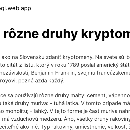
pql.web.app
 rôzne druhy krypto
ako na Slovensku zdaniť kryptomeny. Na svete sú iba
o citát z listu, ktorý v roku 1789 poslal americký štá
 nezávislosti, Benjamin Franklin, svojmu francúzsk
royovi, pozná azda každý.
áce sa používajú rôzne druhy malty: cement, vápenn
ú také druhy muriva: - tuhá látka. V tomto prípade m
 monolitu; - ľahký. V tejto forme je časť muriva na
o má vzduchovú medzeru. Áno, všetky druhy rakoviny
iečiteľné ako iné. Typ rakoviny, umiestnenie, veľkosť,