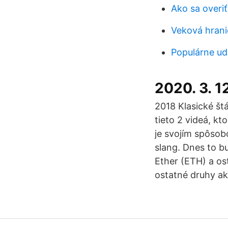
Ako sa overiť
Veková hrani
Populárne ud
2020. 3. 1
2018 Klasické štá
tieto 2 videá, kt
je svojím spôsob
slang. Dnes to b
Ether (ETH) a os
ostatné druhy ak