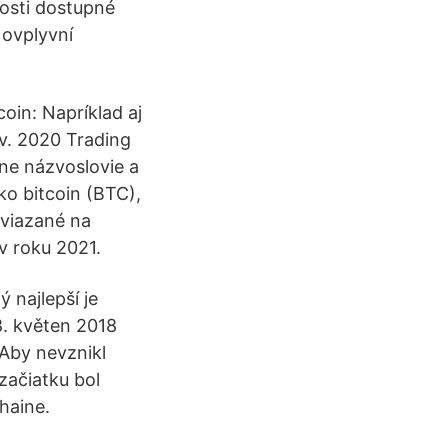
osti dostupné
 ovplyvní
coin: Napríklad aj
ov. 2020 Trading
ne názvoslovie a
o bitcoin (BTC),
 viazané na
v roku 2021.
 najlepší je
8. květen 2018
 Aby nevznikl
začiatku bol
haine.