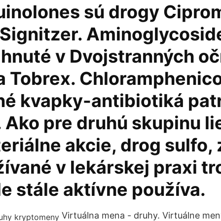
uinolones sú drogy Cipro
 Signitzer. Aminoglycosid
ahnuté v Dvojstranných o
a Tobrex. Chloramphenic
né kvapky-antibiotiká pat
 Ako pre druhú skupinu li
eriálne akcie, drog sulfo, 
ívané v lekárskej praxi t
le stále aktívne používa.
Virtuálna mena - druhy. Virtuálne men