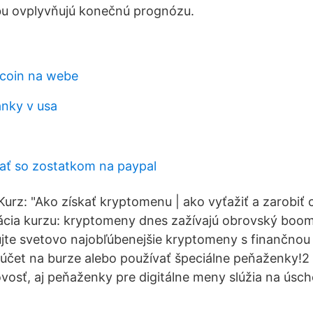
bu ovplyvňujú konečnú prognózu.
coin na webe
anky v usa
ť so zostatkom na paypal
Kurz: "Ako získať kryptomenu | ako vyťažiť a zarobiť 
cia kurzu: kryptomeny dnes zažívajú obrovský boom.
te svetovo najobľúbenejšie kryptomeny s finančnou
 účet na burze alebo používať špeciálne peňaženky!2 
ovosť, aj peňaženky pre digitálne meny slúžia na ús