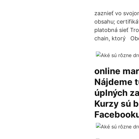
zaznieť vo svojom
obsahu; certifik
platobná sieť Tro
chain, ktorý Ob
online mar
Nájdeme tu
úplných za
Kurzy sú b
Facebooku