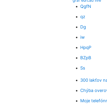
graf eurcad live
QgfN
qz
Dg
iw
HpqP
BZpB
Ss
300 lakťov n
Chýba overov
Moje telefónn