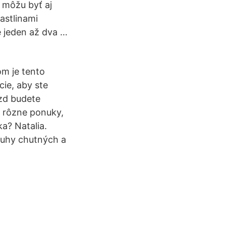
m môžu byť aj
astlinami
e jeden až dva …
om je tento
cie, aby ste
ázd budete
e rôzne ponuky,
a? Natalia.
druhy chutných a