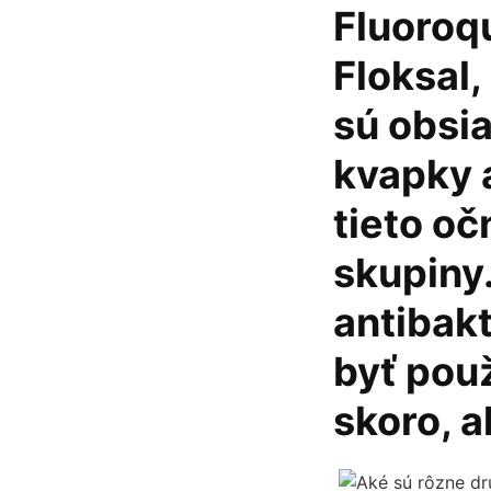
Fluoroq
Floksal,
sú obsi
kvapky 
tieto oč
skupiny.
antibakt
byť použ
skoro, a