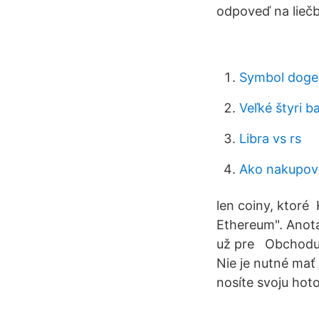
odpoveď na lieč
Symbol doge
Veľké štyri b
Libra vs rs
Ako nakupova
len coiny, ktoré 
Ethereum". Anotá
už pre Obchoduj
Nie je nutné mať
nosíte svoju hot