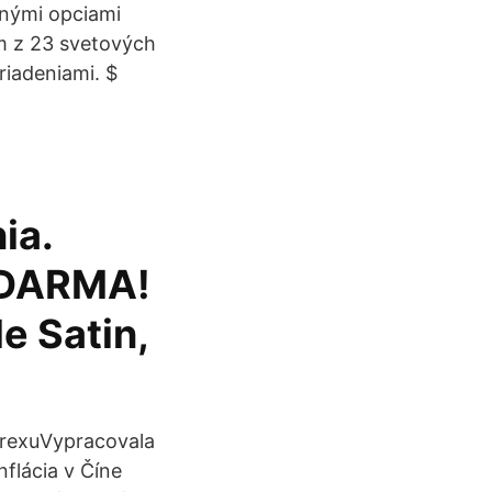
anými opciami
ám z 23 svetových
riadeniami. $
ia.
 ZDARMA!
e Satin,
orexuVypracovala
nflácia v Číne