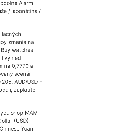
ěodolné Alarm
že / japonština /
m lacných
kupy zmenia na
. Buy watches
í výhled
m na 0,7770 a
ovaný scénář:
0,7205. AUD/USD -
ali, zaplatíte
en you shop MAM
Dollar (USD)
 Chinese Yuan