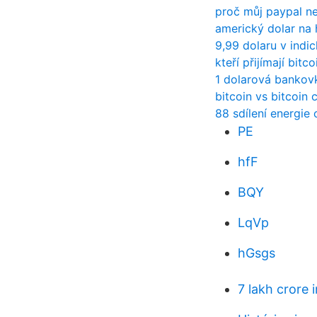
proč můj paypal n
americký dolar na 
9,99 dolaru v indic
kteří přijímají bitco
1 dolarová bankov
bitcoin vs bitcoin 
88 sdílení energie 
PE
hfF
BQY
LqVp
hGsgs
7 lakh crore 