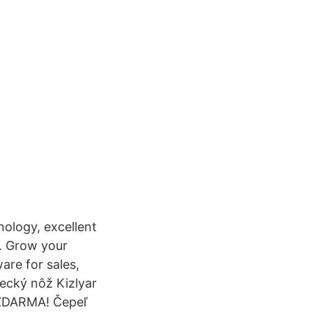
nology, excellent
d. Grow your
are for sales,
vecký nôž Kizlyar
 ZDARMA! Čepeľ