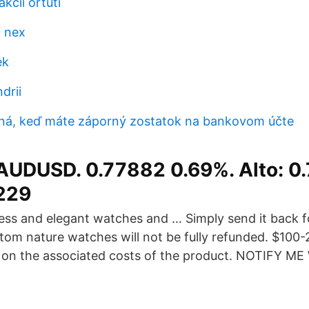
akcií ortuti
 nex
ek
drii
ná, keď máte záporný zostatok na bankovom účte
UDUSD. 0.77882 0.69%. Alto: 0
7229
ess and elegant watches and … Simply send it back f
stom nature watches will not be fully refunded. $100-
 on the associated costs of the product. NOTIFY M