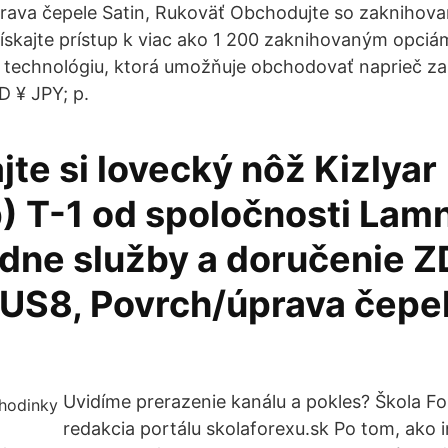
rava čepele Satin, Rukoväť Obchodujte so zaknihov
Získajte prístup k viac ako 1 200 zaknihovaným opci
e technológiu, ktorá umožňuje obchodovať naprieč za
 ¥ JPY; p.
te si lovecký nôž Kizlyar
) T-1 od spoločnosti Lamn
edne služby a doručenie
US8, Povrch/úprava čepel
Uvidíme prerazenie kanálu a pokles? Škola F
redakcia portálu skolaforexu.sk Po tom, ako i