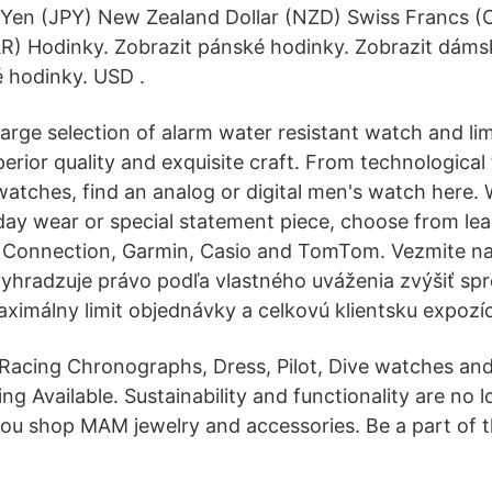
Yen (JPY) New Zealand Dollar (NZD) Swiss Francs (
R) Hodinky. Zobrazit pánské hodinky. Zobrazit dáms
 hodinky. USD .
arge selection of alarm water resistant watch and lim
erior quality and exquisite craft. From technological
watches, find an analog or digital men's watch here.
day wear or special statement piece, choose from le
h Connection, Garmin, Casio and TomTom. Vezmite n
vyhradzuje právo podľa vlastného uváženia zvýšiť spre
aximálny limit objednávky a celkovú klientsku expozíc
Racing Chronographs, Dress, Pilot, Dive watches an
g Available. Sustainability and functionality are no 
ou shop MAM jewelry and accessories. Be a part of 