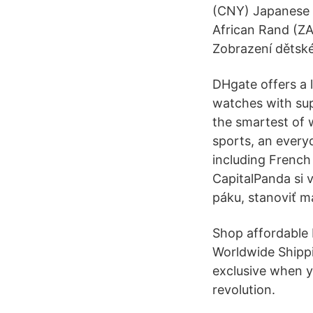
(CNY) Japanese 
African Rand (ZA
Zobrazení dětské
DHgate offers a l
watches with sup
the smartest of 
sports, an every
including Frenc
CapitalPanda si 
páku, stanoviť m
Shop affordable 
Worldwide Shippin
exclusive when y
revolution.