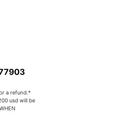
.77903
or a refund.*
200 usd will be
E WHEN