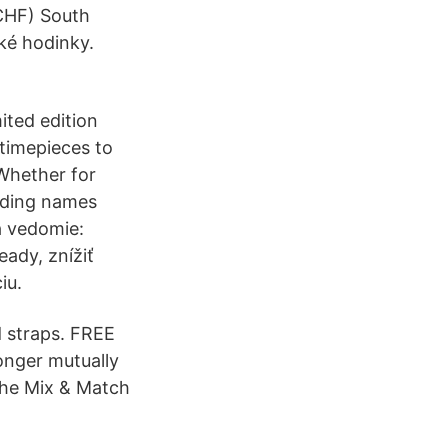
CHF) South
ké hodinky.
ited edition
 timepieces to
 Whether for
ading names
a vedomie:
ady, znížiť
iu.
d straps. FREE
longer mutually
the Mix & Match