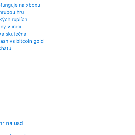
efunguje na xboxu
hrubou hru
kých rupiích
iny v indii
ka skutečná
cash vs bitcoin gold
chatu
inr na usd