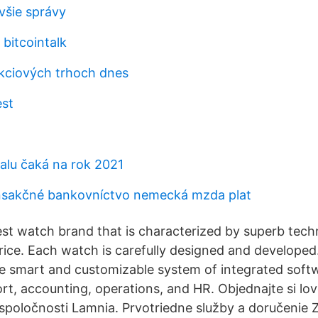
všie správy
bitcointalk
akciových trhoch dnes
est
alu čaká na rok 2021
nsakčné bankovníctvo nemecká mzda plat
best watch brand that is characterized by superb tech
price. Each watch is carefully designed and develope
e smart and customizable system of integrated softw
rt, accounting, operations, and HR. Objednajte si lo
spoločnosti Lamnia. Prvotriedne služby a doručenie