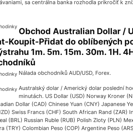
ávaniami, sa centrálna banka rozhodla prikročiť k zn
Obchod Australian Dollar / U
t-Koupit-Přidat do oblíbených p
ýstrahu 1m. 5m. 15m. 30m. 1H. 4H
chodníků
Nálada obchodníků AUD/USD, Forex.
Australský dolar / Americký dolar poslední h
minutách. US Dollar (USD) Norway Kroner (N
nadian Dollar (CAD) Chinese Yuan (CNY) Japanese Y
NZD) Swiss Francs (CHF) South African Rand (ZAR) I
 Real (BRL) Russian Ruble (RUB) Polish Zloty (PLN) Me
ira (TRY) Colombian Peso (COP) Argentine Peso (AR