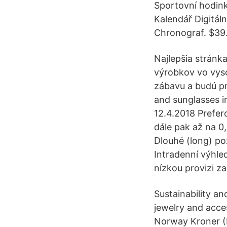
Sportovní hodin
Kalendář Digitál
Chronograf. $39
Najlepšia stránk
výrobkov vo vyso
zábavu a budú p
and sunglasses 
12.4.2018 Prefer
dále pak až na 0
Dlouhé (long) po
Intradenní výhle
nízkou provizi za
Sustainability a
jewelry and acce
Norway Kroner (