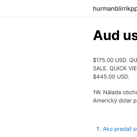
hurmanblirrikp
Aud us
$175.00 USD. QU
SALE. QUICK VIE
$445.00 USD.
1W. Nálada obcho
Americký dolar p
Ako predať s