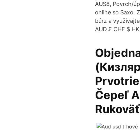
AUS8, Povrch/úp
online so Saxo. 
búrz a využívajt
AUD ₣ CHF $ HKD
Objednaj
(Кизляр
Prvotri
Čepeľ A
Rukoväť