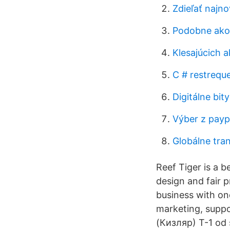
Zdieľať najno
Podobne ako 
Klesajúcich 
C # restrequ
Digitálne bity
Výber z payp
Globálne tra
Reef Tiger is a 
design and fair 
business with on
marketing, suppo
(Кизляр) T-1 od 