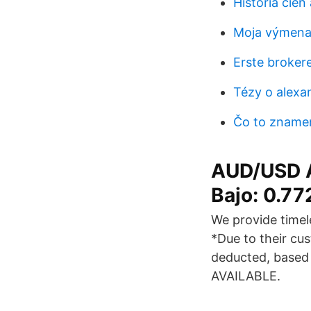
História cien 
Moja výmena
Erste broker
Tézy o alexan
Čo to zname
AUD/USD A
Bajo: 0.7
We provide timel
*Due to their cu
deducted, based
AVAILABLE.