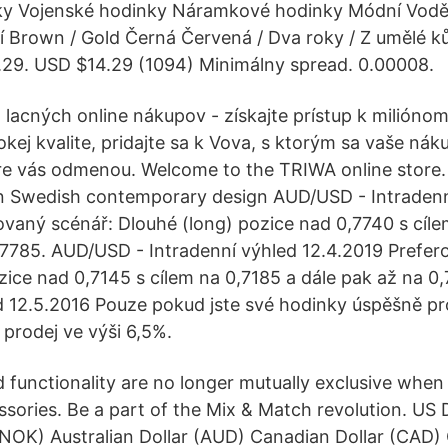
ky Vojenské hodinky Náramkové hodinky Módní Vod
ní Brown / Gold Černá Červená / Dva roky / Z umělé ků
.29. USD $14.29 (1094) Minimálny spread. 0.00008.
a lacných online nákupov - získajte prístup k milióno
kej kvalite, pridajte sa k Vova, s ktorým sa vaše ná
re vás odmenou. Welcome to the TRIWA online store
in Swedish contemporary design AUD/USD - Intradenn
ovaný scénář: Dlouhé (long) pozice nad 0,7740 s cíle
,7785. AUD/USD - Intradenní výhled 12.4.2019 Prefer
zice nad 0,7145 s cílem na 0,7185 a dále pak až na 
d 12.5.2016 Pouze pokud jste své hodinky úspěšně prod
 prodej ve výši 6,5%.
nd functionality are no longer mutually exclusive wh
ssories. Be a part of the Mix & Match revolution. US 
NOK) Australian Dollar (AUD) Canadian Dollar (CAD)