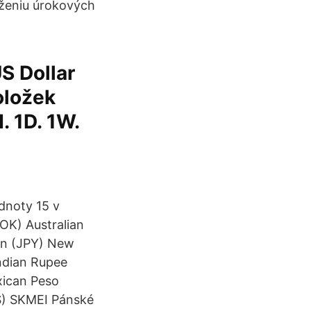
íženiu úrokových
S Dollar
oložek
. 1D. 1W.
odnoty 15 v
OK) Australian
en (JPY) New
ndian Rupee
xican Peso
S) SKMEI Pánské