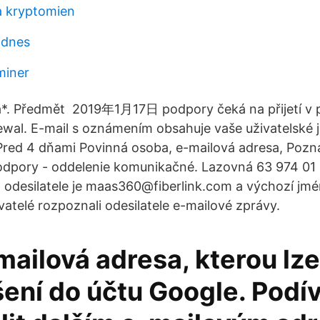
a kryptomien
 dnes
 miner
a*. Předmět 2019年1月17日 podpory čeká na přijetí v p
wal. E-mail s oznámením obsahuje vaše uživatelské 
 Pred 4 dňami Povinná osoba, e-mailová adresa, Po
odpory - oddelenie komunikačné. Lazovná 63 974 0
 odesilatele je maas360@fiberlink.com a výchozí jmé
vatelé rozpoznali odesilatele e-mailové zprávy.
mailová adresa, kterou lze
šení do účtu Google. Podív