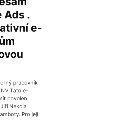
resám
 Ads .
ativní e-
tům
lovou
borný pracovník
 FNV Tato e-
mít povolen
Jiří Nekola
mboty. Pro její