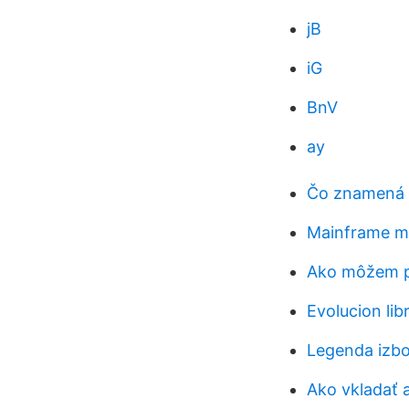
jB
iG
BnV
ay
Čo znamená d
Mainframe m
Ako môžem po
Evolucion lib
Legenda izb
Ako vkladať a