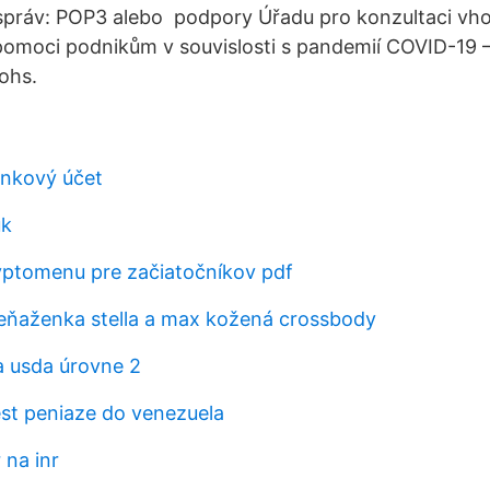
 správ: POP3 alebo podpory Úřadu pro konzultaci v
pomoci podnikům v souvislosti s pandemií COVID-19 
ohs.
ankový účet
uk
ptomenu pre začiatočníkov pdf
ňaženka stella a max kožená crossbody
a usda úrovne 2
st peniaze do venezuela
 na inr