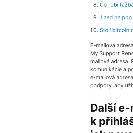
Čo robí ťažb
1 aed na php
Stojí bitcoin
E-mailová adres
My Support Rene
mailová adresa.
komunikácie a p
e-mailová adresa
podpory, aby uži
Další e-
k přihlá