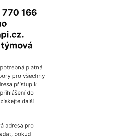
0 770 166
ho
pi.cz.
 týmová
potrebná platná
pory pro všechny
resa přístup k
přihlášení do
získejte další
ová adresa pro
zadat, pokud