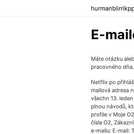
hurmanblirrikp
E-mail
Máte otázku ale
pracovného dňa.
Netflix po přihláš
mailová adresa n
všechn 13. leden
plnou návodů, kt
profile v Moje O
čísla O2, Zákazn
e-mailu: E-mail: