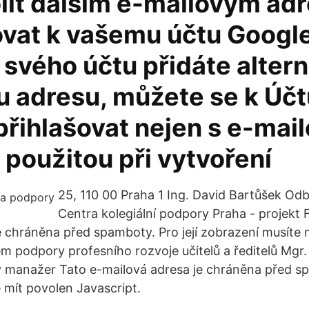
olit dalším e-mailovým ad
ovat k vašemu účtu Google
svého účtu přidáte altern
u adresu, můžete se k Úč
přihlašovat nejen s e-mai
použitou při vytvoření
25, 110 00 Praha 1 Ing. David Bartůšek Od
Centra kolegiální podpory Praha - projekt
e chráněna před spamboty. Pro její zobrazení musíte 
m podpory profesního rozvoje učitelů a ředitelů Mgr. 
ý manažer Tato e-mailová adresa je chráněna před spa
 mít povolen Javascript.