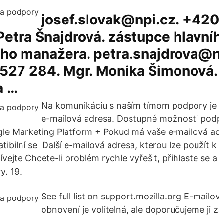
josef.slovak@npi.cz. +42
Petra Šnajdrová. zástupce hlavní
ého manažera. petra.snajdrova@n
527 284. Mgr. Monika Šimonová.
a …
Na komunikáciu s naším tímom podpory je 
e-mailová adresa. Dostupné možnosti pod
le Marketing Platform + Pokud má vaše e‑mailová ad
ibilní se Další e-mailová adresa, kterou lze použít k 
vejte Chcete-li problém rychle vyřešit, přihlaste se a 
. 19.
See full list on support.mozilla.org E-mail
obnovení je volitelná, ale doporučujeme ji 