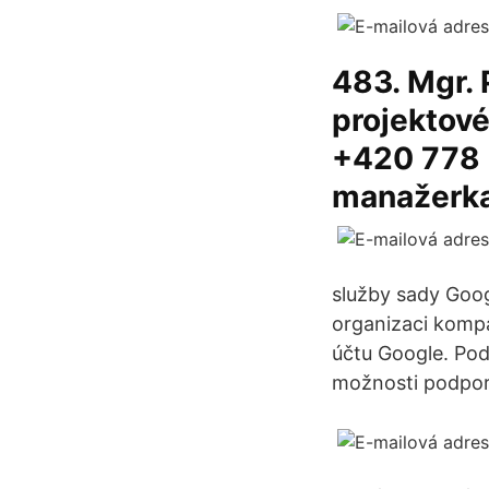
483. Mgr. 
projektov
+420 778 
manažerk
služby sady Goog
organizaci kompat
účtu Google. Podí
možnosti podpory