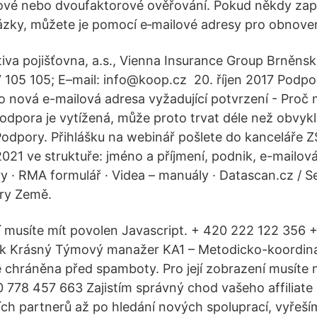
vé nebo dvoufaktorové ověřování. Pokud někdy za
zky, můžete je pomocí e‑mailové adresy pro obnoven
iva pojišťovna, a.s., Vienna Insurance Group Brněn
7 105 105; E–mail: info@koop.cz 20. říjen 2017 Podpo
nová e-mailová adresa vyžadující potvrzení - Proč 
odpora je vytížená, může proto trvat déle než obvyk
odpory. Přihlášku na webinář pošlete do kanceláře Z
2021 ve struktuře: jméno a příjmení, podnik, e-mailov
· RMA formulář · Videa – manuály · Datascan.cz / Se
ry Země.
ní musíte mít povolen Javascript. + 420 222 122 356 
ěk Krásný Týmový manažer KA1 – Metodicko-koordinač
e chráněna před spamboty. Pro její zobrazení musíte 
0 778 457 663 Zajistím správný chod vašeho affiliat
ích partnerů až po hledání nových spoluprací, vyřeší