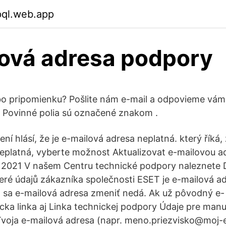
pql.web.app
ová adresa podpory
bo pripomienku? Pošlite nám e-mail a odpovieme vám
 Povinné polia sú označené znakom .
ení hlásí, že je e-mailová adresa neplatná. který říká, 
eplatná, vyberte možnost Aktualizovat e-mailovou a
 2021 V našem Centru technické podpory naleznete D
eré údajů zákazníka společnosti ESET je e-mailová a
2 sa e-mailová adresa zmeniť nedá. Ak už pôvodný e- 
ícka linka aj Linka technickej podpory Údaje pre man
 Tvoja e-mailová adresa (napr. meno.priezvisko@moj-e