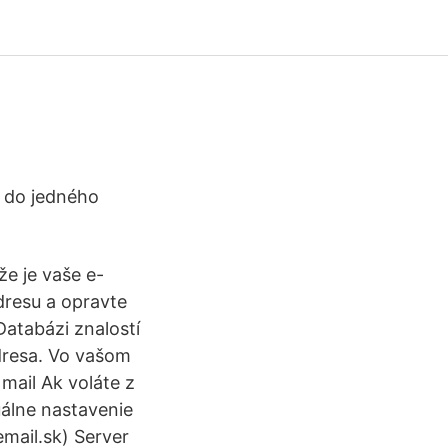
 do jedného
že je vaše e-
dresu a opravte
atabázi znalostí
dresa. Vo vašom
mail Ak voláte z
uálne nastavenie
mail.sk) Server