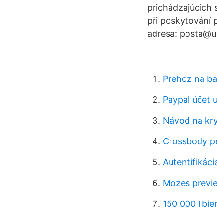
prichádzajúcich
při poskytování 
adresa: posta@u
Prehoz na b
Paypal účet 
Návod na kry
Crossbody pe
Autentifikáci
Mozes previe
150 000 libier