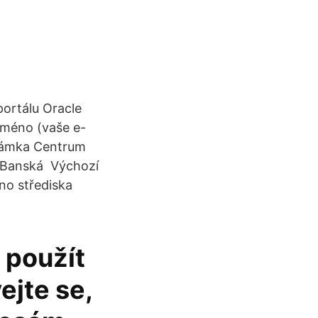
ortálu Oracle
jméno (vaše e-
známka Centrum
1 Banská Výchozí
no střediska
 použít
ejte se,