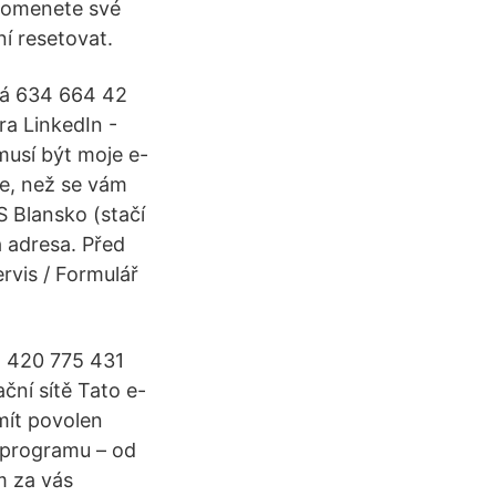
pomenete své
í resetovat.
ská 634 664 42
ra LinkedIn -
musí být moje e-
le, než se vám
S Blansko (stačí
á adresa. Před
rvis / Formulář
+ 420 775 431
ní sítě Tato e-
mít povolen
e programu – od
m za vás