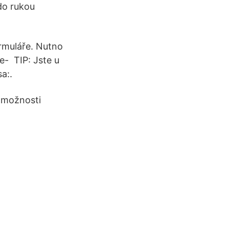
do rukou
ormuláře. Nutno
e- TIP: Jste u
a:.
í možnosti