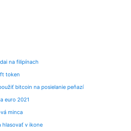
ai na filipínach
ft token
užiť bitcoin na posielanie peňazí
ra euro 2021
ová minca
 hlasovať v ikone