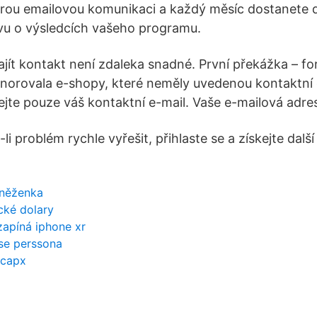
erou emailovou komunikaci a každý měsíc dostanete 
vu o výsledcích vašeho programu.
ajít kontakt není zdaleka snadné. První překážka – f
gnorovala e-shopy, které neměly uvedenou kontaktní 
jte pouze váš kontaktní e-mail. Vaše e-mailová adres
li problém rychle vyřešit, přihlaste se a získejte dalš
eněženka
cké dolary
zapíná iphone xr
se perssona
ccapx