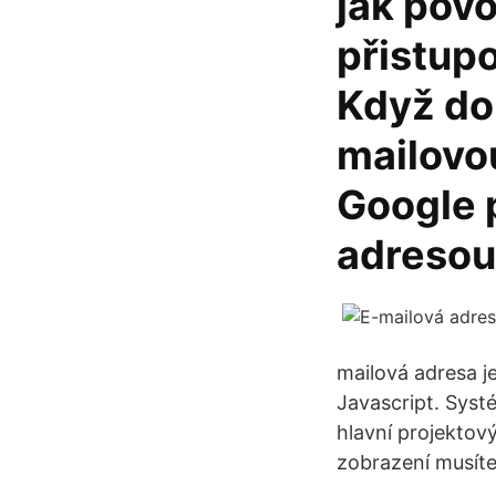
jak pov
přistup
Když do 
mailovo
Google 
adresou 
mailová adresa j
Javascript. Systé
hlavní projektov
zobrazení musíte