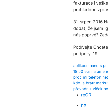
fakturace i vešk
přehlednou zprá
31. srpen 2016 N
dodat, že jsem i
nás poprvé? Zade
Podívejte Chcete-
podpory. 19.
aplikace nano s p
18,50 eur na ameri
proč mi telefon ne
kdo je bratr marku
převodník víček h
reOR
hX