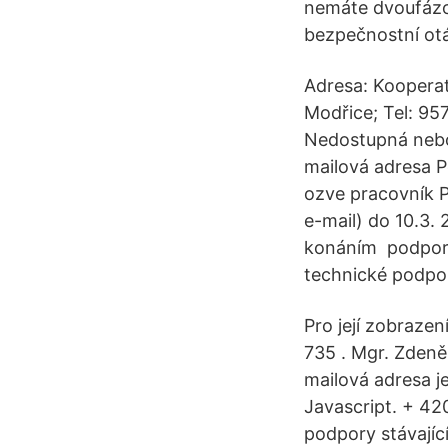
nemáte dvoufázo
bezpečnostní otá
Adresa: Kooperat
Modřice; Tel: 95
Nedostupná nebo 
mailová adresa P
ozve pracovník P
e-mail) do 10.3. 
konáním podpory 
technické podpo
Pro její zobraze
735 . Mgr. Zden
mailová adresa j
Javascript. + 42
podpory stávajíc