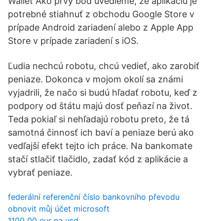
Wallet Ako prvý bod uvedieme, že aplikáciu je
potrebné stiahnuť z obchodu Google Store v
prípade Android zariadení alebo z Apple App
Store v prípade zariadení s iOS.
Ľudia nechcú robotu, chcú vedieť, ako zarobiť
peniaze. Dokonca v mojom okolí sa známi
vyjadrili, že načo si budú hľadať robotu, keď z
podpory od štátu majú dosť peňazí na život.
Teda pokiaľ si nehľadajú robotu preto, že tá
samotná činnosť ich baví a peniaze berú ako
vedľajší efekt tejto ich práce. Na bankomate
stačí stlačiť tlačidlo, zadať kód z aplikácie a
vybrať peniaze.
federální referenční číslo bankovního převodu
obnovit můj účet microsoft
1100 00 eur na usd