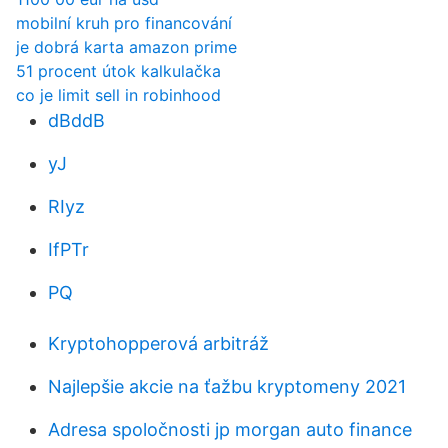
mobilní kruh pro financování
je dobrá karta amazon prime
51 procent útok kalkulačka
co je limit sell in robinhood
dBddB
yJ
RIyz
IfPTr
PQ
Kryptohopperová arbitráž
Najlepšie akcie na ťažbu kryptomeny 2021
Adresa spoločnosti jp morgan auto finance