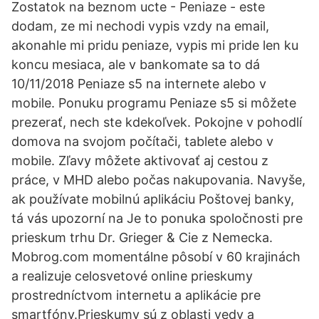
Zostatok na beznom ucte - Peniaze - este
dodam, ze mi nechodi vypis vzdy na email,
akonahle mi pridu peniaze, vypis mi pride len ku
koncu mesiaca, ale v bankomate sa to dá
10/11/2018 Peniaze s5 na internete alebo v
mobile. Ponuku programu Peniaze s5 si môžete
prezerať, nech ste kdekoľvek. Pokojne v pohodlí
domova na svojom počítači, tablete alebo v
mobile. Zľavy môžete aktivovať aj cestou z
práce, v MHD alebo počas nakupovania. Navyše,
ak používate mobilnú aplikáciu Poštovej banky,
tá vás upozorní na Je to ponuka spoločnosti pre
prieskum trhu Dr. Grieger & Cie z Nemecka.
Mobrog.com momentálne pôsobí v 60 krajinách
a realizuje celosvetové online prieskumy
prostredníctvom internetu a aplikácie pre
smartfóny.Prieskumy sú z oblasti vedy a