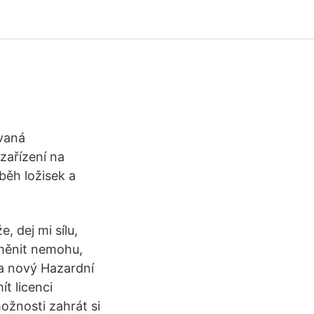
vaná
zařízení na
běh ložisek a
, dej mi sílu,
změnit nemohu,
 a nový Hazardní
t licenci
ožnosti zahrát si