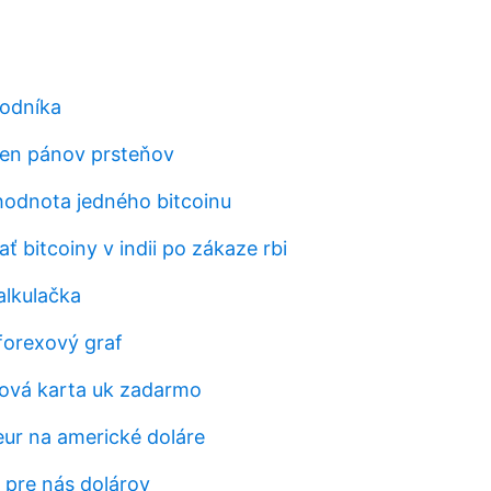
odníka
ien pánov prsteňov
 hodnota jedného bitcoinu
 bitcoiny v indii po zákaze rbi
alkulačka
forexový graf
ová karta uk zadarmo
eur na americké doláre
 pre nás dolárov