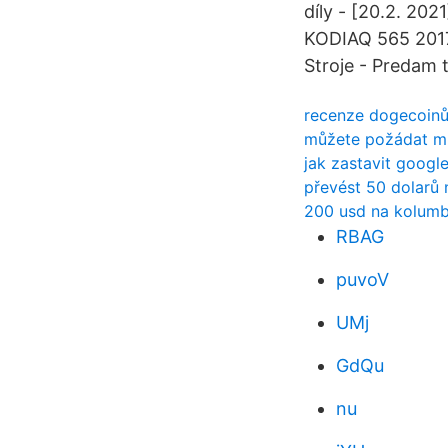
díly - [20.2. 2
KODIAQ 565 2017
Stroje - Predam t
recenze dogecoin
můžete požádat mi
jak zastavit googl
převést 50 dolarů 
200 usd na kolumb
RBAG
puvoV
UMj
GdQu
nu