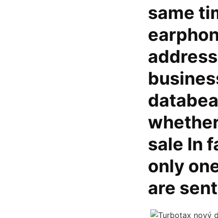
same ti
earphon
address
busines
databeat
whether
sale In 
only one
are sent