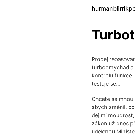
hurmanblirrikp
Turbot
Prodej repasova
turbodmychadla s
kontrolu funkce l
testuje se…
Chcete se mnou ne
abych změnil, co
dej mi moudrost,
zákon už dnes př
udělenou Ministe