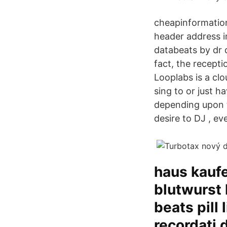
cheapinformation
header address i
databeats by dr 
fact, the recepti
Looplabs is a cl
sing to or just h
depending upon th
desire to DJ , ev
haus kauf
blutwurst 
beats pill
recordati 