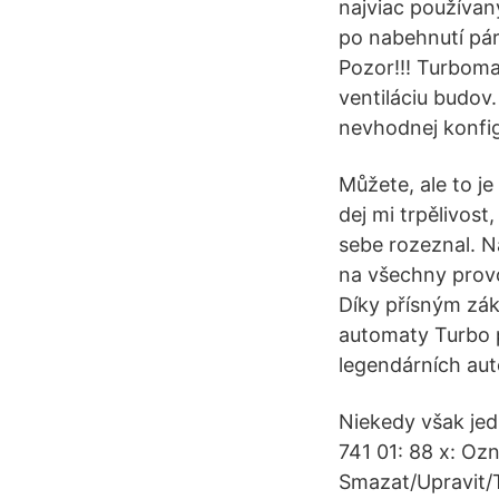
najviac používan
po nabehnutí pár
Pozor!!! Turboma
ventiláciu budov.
nevhodnej konfigu
Můžete, ale to je
dej mi trpělivos
sebe rozeznal. N
na všechny provo
Díky přísným zák
automaty Turbo 
legendárních aut
Niekedy však jed
741 01: 88 x: Oz
Smazat/Upravit/