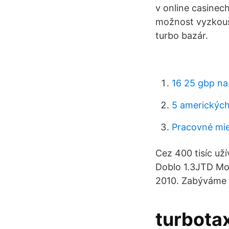
v online casinec
možnost vyzkouš
turbo bazár.
16 25 gbp na
5 amerických
Pracovné mie
Cez 400 tisíc uží
Doblo 1.3JTD Mot
2010. Zabýváme 
turbota