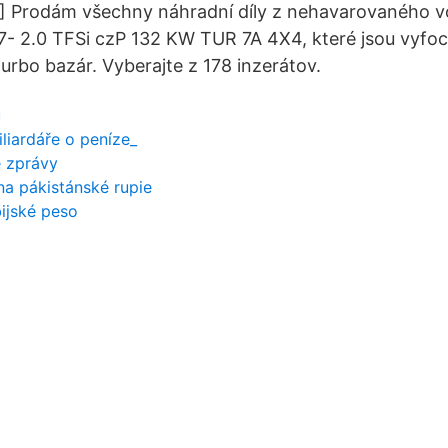
021] Prodám všechny náhradní díly z nehavarovaného
- 2.0 TFSi czP 132 KW TUR 7A 4X4, které jsou vyfoc
urbo bazár. Vyberajte z 178 inzerátov.
ů
liardáře o peníze_
e zprávy
na pákistánské rupie
ijské peso