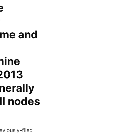
e
r
ome and
mine
 2013
nerally
ll nodes
eviously-filed