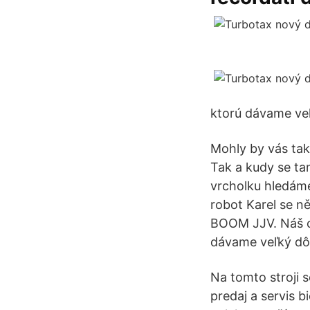
ktorú dávame ve
Mohly by vás tak
Tak a kudy se ta
vrcholku hledáme
robot Karel se ně
BOOM JJV. Náš ci
dávame veľký dô
Na tomto stroji 
predaj a servis 