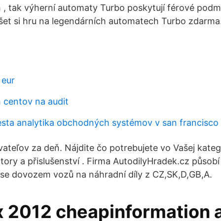
h , tak výherní automaty Turbo poskytují férové pod
et si hru na legendárních automatech Turbo zdarma.
 eur
 centov na audit
sta analytika obchodných systémov v san francisco
vateľov za deň. Nájdite čo potrebujete vo Vašej kategó
ory a přislušenství . Firma AutodilyHradek.cz působí
se dovozem vozů na náhradní díly z CZ,SK,D,GB,A.
x 2012 cheapinformation a