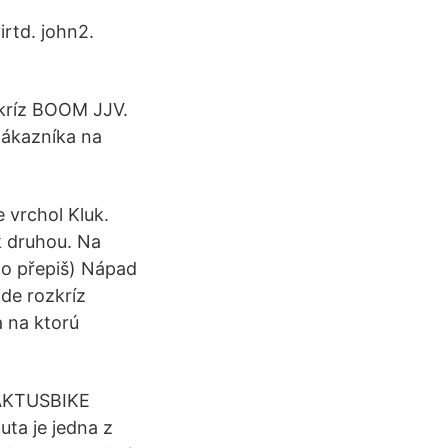
irtd. john2.
ozkríz BOOM JJV.
zákazníka na
 vrchol Kluk.
k druhou. Na
to přepiš) Nápad
jde rozkríz
 na ktorú
 KAKTUSBIKE
ta je jedna z