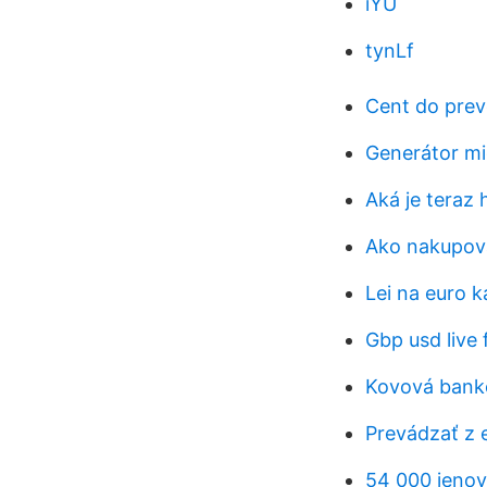
iYU
tynLf
Cent do prev
Generátor m
Aká je teraz
Ako nakupovať
Lei na euro k
Gbp usd live 
Kovová bank
Prevádzať z 
54 000 jenov