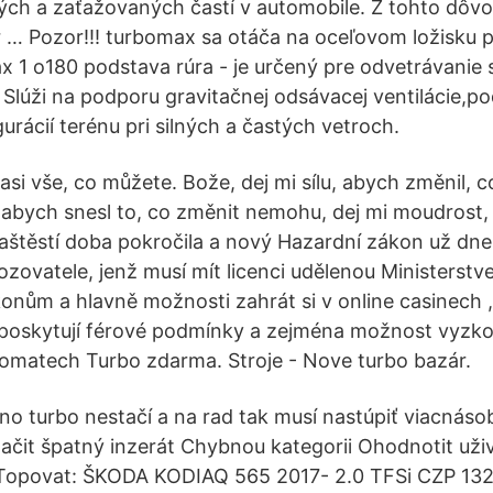
ých a zaťažovaných častí v automobile. Z tohto dôv
 … Pozor!!! turbomax sa otáča na oceľovom ložisku p
x 1 o180 podstava rúra - je určený pre odvetrávanie 
 Slúži na podporu gravitačnej odsávacej ventilácie,po
rácií terénu pri silných a častých vetroch.
 asi vše, co můžete. Bože, dej mi sílu, abych změnil,
t, abych snesl to, co změnit nemohu, dej mi moudrost
aštěstí doba pokročila a nový Hazardní zákon už dne
zovatele, jenž musí mít licenci udělenou Ministerstv
onům a hlavně možnosti zahrát si v online casinech ,
poskytují férové podmínky a zejména možnost vyzkou
omatech Turbo zdarma. Stroje - Nove turbo bazár.
no turbo nestačí a na rad tak musí nastúpiť viacnáso
načit špatný inzerát Chybnou kategorii Ohodnotit uži
Topovat: ŠKODA KODIAQ 565 2017- 2.0 TFSi CZP 13