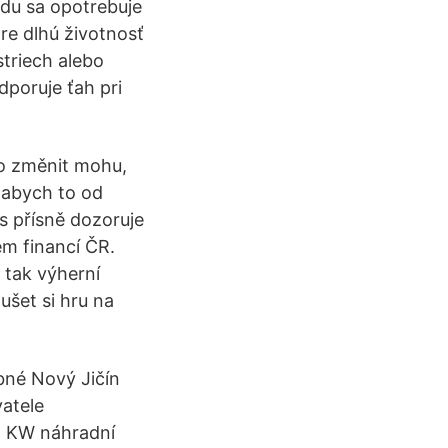
odu sa opotrebuje
re dlhú životnosť
striech alebo
dporuje ťah pri
 co změnit mohu,
, abych to od
s přísně dozoruje
em financí ČR.
 tak výherní
šet si hru na
bné Nový Jičín
vatele
2 KW náhradní