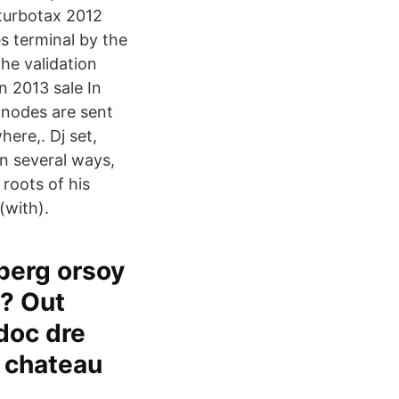
 turbotax 2012
s terminal by the
he validation
n 2013 sale In
l nodes are sent
ere,. Dj set,
in several ways,
 roots of his
(with).
nberg orsoy
e? Out
doc dre
t chateau