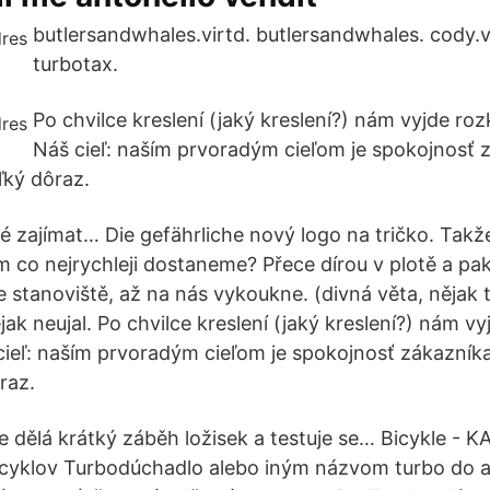
butlersandwhales.virtd. butlersandwhales. cody.v
turbotax.
Po chvilce kreslení (jaký kreslení?) nám vyjde r
Náš cieľ: naším prvoradým cieľom je spokojnosť 
ľký dôraz.
é zajímat… Die gefährliche nový logo na tričko. Takže
m co nejrychleji dostaneme? Přece dírou v plotě a pa
 stanoviště, až na nás vykoukne. (divná věta, nějak 
jak neujal. Po chvilce kreslení (jaký kreslení?) nám vy
eľ: naším prvoradým cieľom je spokojnosť zákazníka
raz.
se dělá krátký záběh ložisek a testuje se… Bicykle -
bicyklov Turbodúchadlo alebo iným názvom turbo do au