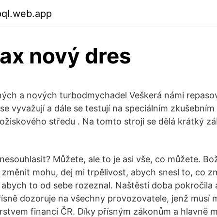
pql.web.app
ax nový dres
ných a nových turbodmychadel Veškerá námi repaso
e vyvažují a dále se testují na speciálním zkušebním 
ožiskového středu . Na tomto stroji se dělá krátký zá
souhlasit? Můžete, ale to je asi vše, co můžete. Bože
 změnit mohu, dej mi trpělivost, abych snesl to, co 
 abych to od sebe rozeznal. Naštěstí doba pokročila
ísně dozoruje na všechny provozovatele, jenž musí mí
rstvem financí ČR. Díky přísným zákonům a hlavně m