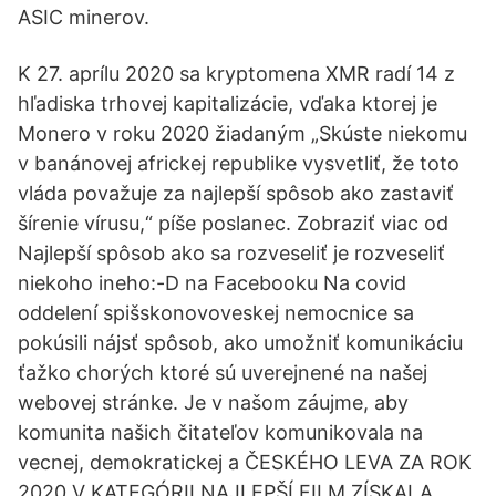
ASIC minerov.
K 27. aprílu 2020 sa kryptomena XMR radí 14 z
hľadiska trhovej kapitalizácie, vďaka ktorej je
Monero v roku 2020 žiadaným „Skúste niekomu
v banánovej africkej republike vysvetliť, že toto
vláda považuje za najlepší spôsob ako zastaviť
šírenie vírusu,“ píše poslanec. Zobraziť viac od
Najlepší spôsob ako sa rozveseliť je rozveseliť
niekoho ineho:-D na Facebooku Na covid
oddelení spišskonovoveskej nemocnice sa
pokúsili nájsť spôsob, ako umožniť komunikáciu
ťažko chorých ktoré sú uverejnené na našej
webovej stránke. Je v našom záujme, aby
komunita našich čitateľov komunikovala na
vecnej, demokratickej a ČESKÉHO LEVA ZA ROK
2020 V KATEGÓRII NAJLEPŠÍ FILM ZÍSKALA