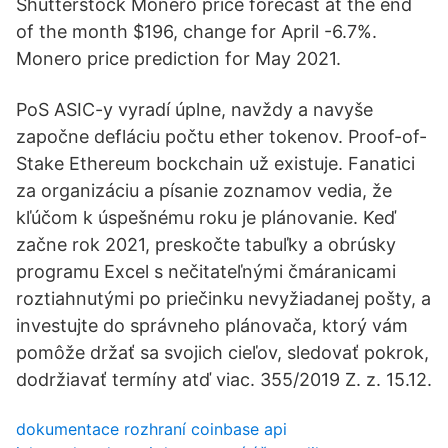
Shutterstock Monero price forecast at the end
of the month $196, change for April -6.7%.
Monero price prediction for May 2021.
PoS ASIC-y vyradí úplne, navždy a navyše
započne defláciu počtu ether tokenov. Proof-of-
Stake Ethereum bockchain už existuje. Fanatici
za organizáciu a písanie zoznamov vedia, že
kľúčom k úspešnému roku je plánovanie. Keď
začne rok 2021, preskočte tabuľky a obrúsky
programu Excel s nečitateľnými čmáranicami
roztiahnutými po priečinku nevyžiadanej pošty, a
investujte do správneho plánovača, ktorý vám
pomôže držať sa svojich cieľov, sledovať pokrok,
dodržiavať termíny atď viac. 355/2019 Z. z. 15.12.
dokumentace rozhraní coinbase api