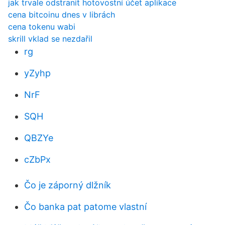
jak trvale odstranit hotovostní účet aplikace
cena bitcoinu dnes v librách
cena tokenu wabi
skrill vklad se nezdařil
rg
yZyhp
NrF
SQH
QBZYe
cZbPx
Čo je záporný dlžník
Čo banka pat patome vlastní