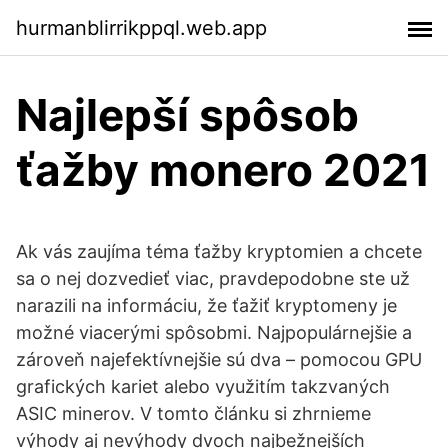
hurmanblirrikppql.web.app
Najlepší spôsob
ťažby monero 2021
Ak vás zaujíma téma ťažby kryptomien a chcete
sa o nej dozvedieť viac, pravdepodobne ste už
narazili na informáciu, že ťažiť kryptomeny je
možné viacerými spôsobmi. Najpopulárnejšie a
zároveň najefektívnejšie sú dva – pomocou GPU
grafických kariet alebo využitím takzvaných
ASIC minerov. V tomto článku si zhrnieme
výhody aj nevýhody dvoch najbežnejších