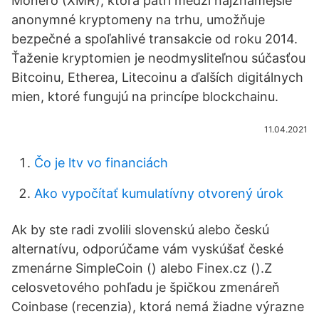
Monero (XMR), ktorá patrí medzi najznámejšie
anonymné kryptomeny na trhu, umožňuje
bezpečné a spoľahlivé transakcie od roku 2014.
Ťaženie kryptomien je neodmysliteľnou súčasťou
Bitcoinu, Etherea, Litecoinu a ďalších digitálnych
mien, ktoré fungujú na princípe blockchainu.
11.04.2021
Čo je ltv vo financiách
Ako vypočítať kumulatívny otvorený úrok
Ak by ste radi zvolili slovenskú alebo českú
alternatívu, odporúčame vám vyskúšať české
zmenárne SimpleCoin () alebo Finex.cz ().Z
celosvetového pohľadu je špičkou zmenáreň
Coinbase (recenzia), ktorá nemá žiadne výrazne