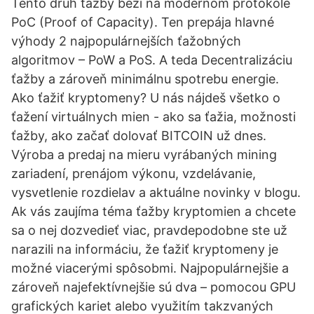
Tento druh ťažby beží na modernom protokole
PoC (Proof of Capacity). Ten prepája hlavné
výhody 2 najpopulárnejších ťažobných
algoritmov – PoW a PoS. A teda Decentralizáciu
ťažby a zároveň minimálnu spotrebu energie.
Ako ťažiť kryptomeny? U nás nájdeš všetko o
ťažení virtuálnych mien - ako sa ťažia, možnosti
ťažby, ako začať dolovať BITCOIN už dnes.
Výroba a predaj na mieru vyrábaných mining
zariadení, prenájom výkonu, vzdelávanie,
vysvetlenie rozdielav a aktuálne novinky v blogu.
Ak vás zaujíma téma ťažby kryptomien a chcete
sa o nej dozvedieť viac, pravdepodobne ste už
narazili na informáciu, že ťažiť kryptomeny je
možné viacerými spôsobmi. Najpopulárnejšie a
zároveň najefektívnejšie sú dva – pomocou GPU
grafických kariet alebo využitím takzvaných